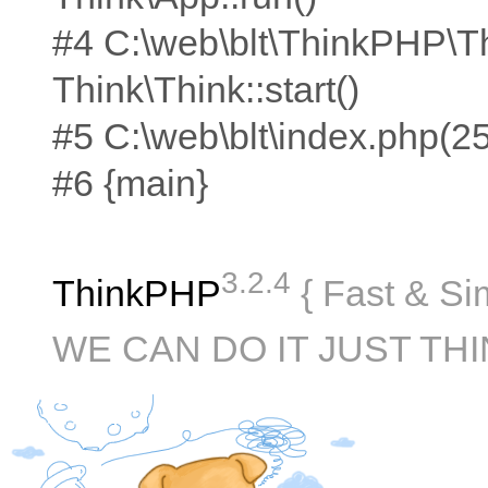
#4 C:\web\blt\ThinkPHP\T
Think\Think::start()
#5 C:\web\blt\index.php(25):
#6 {main}
3.2.4
ThinkPHP
{ Fast & Si
WE CAN DO IT JUST THI