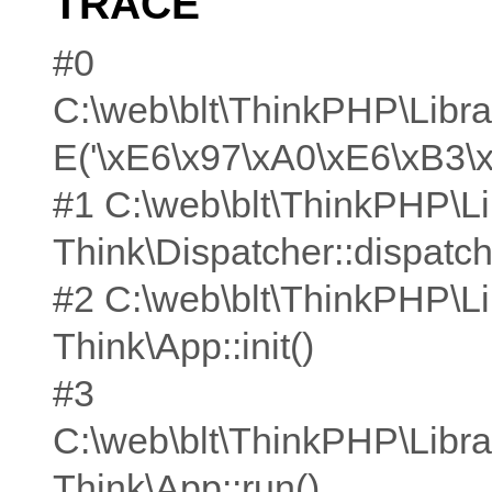
TRACE
#0
C:\web\blt\ThinkPHP\Libra
E('\xE6\x97\xA0\xE6\xB3\
#1 C:\web\blt\ThinkPHP\Li
Think\Dispatcher::dispatch
#2 C:\web\blt\ThinkPHP\Li
Think\App::init()
#3
C:\web\blt\ThinkPHP\Libra
Think\App::run()