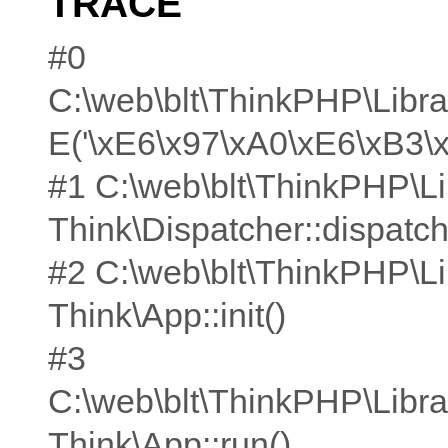
TRACE
#0
C:\web\blt\ThinkPHP\Libra
E('\xE6\x97\xA0\xE6\xB3\
#1 C:\web\blt\ThinkPHP\Li
Think\Dispatcher::dispatch
#2 C:\web\blt\ThinkPHP\Li
Think\App::init()
#3
C:\web\blt\ThinkPHP\Libra
Think\App::run()