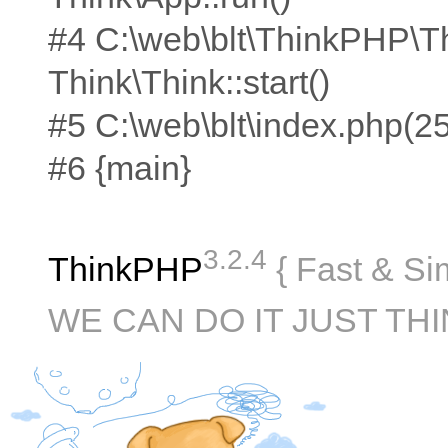
#4 C:\web\blt\ThinkPHP\T
Think\Think::start()
#5 C:\web\blt\index.php(25):
#6 {main}
3.2.4
ThinkPHP
{ Fast & Si
WE CAN DO IT JUST THI