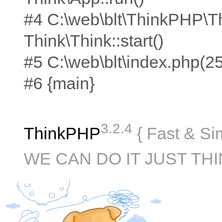
#4 C:\web\blt\ThinkPHP\T
Think\Think::start()
#5 C:\web\blt\index.php(25):
#6 {main}
3.2.4
ThinkPHP
{ Fast & Si
WE CAN DO IT JUST THI