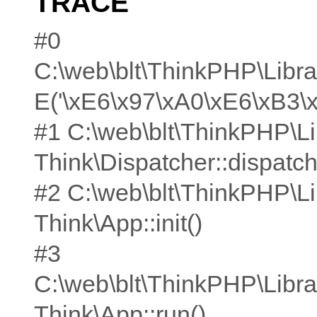
TRACE
#0
C:\web\blt\ThinkPHP\Libra
E('\xE6\x97\xA0\xE6\xB3\
#1 C:\web\blt\ThinkPHP\Li
Think\Dispatcher::dispatch
#2 C:\web\blt\ThinkPHP\Li
Think\App::init()
#3
C:\web\blt\ThinkPHP\Libra
Think\App::run()