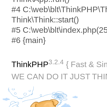
#4 C:\web\blt\ThinkPHP\T
Think\Think::start()
#5 C:\web\blt\index.php(25):
#6 {main}
3.2.4
ThinkPHP
{ Fast & Si
WE CAN DO IT JUST THI