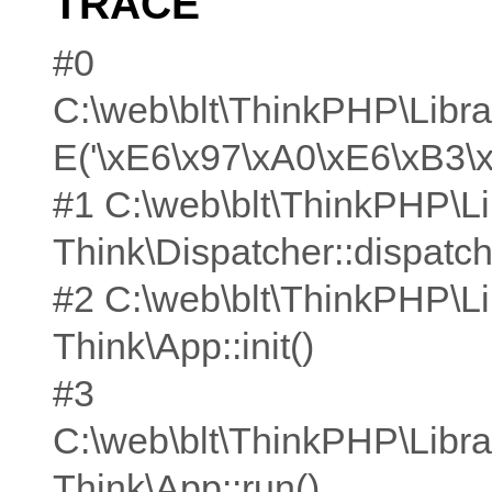
TRACE
#0
C:\web\blt\ThinkPHP\Libra
E('\xE6\x97\xA0\xE6\xB3\
#1 C:\web\blt\ThinkPHP\Li
Think\Dispatcher::dispatch
#2 C:\web\blt\ThinkPHP\Li
Think\App::init()
#3
C:\web\blt\ThinkPHP\Libra
Think\App::run()