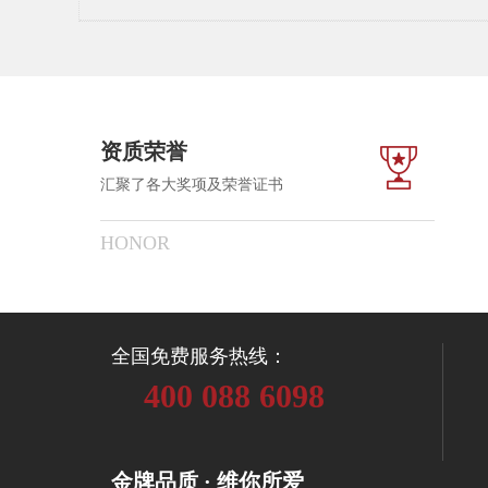
资质荣誉
汇聚了各大奖项及荣誉证书
HONOR
全国免费服务热线：
400 088 6098
金牌品质 ·
维你所爱