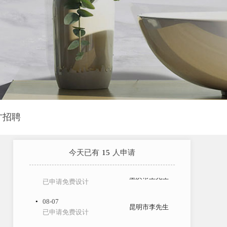
才招聘
·
08-05
成都市张女士
已申请免费设计
今天已有
15
人申请
·
08-06
重庆市王先生
已申请免费设计
·
08-07
昆明市李先生
已申请免费设计
·
08-05
贵阳市周先生