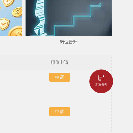
贵阳市周先生
已申请免费设计
·
08-06
北京市赖先生
已申请免费设计
·
08-07
上海市何先生
已申请免费设计
岗位晋升
·
08-05
杭州市李女士
已申请免费设计
职位申请
·
08-06
西安市廖先生
已申请免费设计
发
申请
加盟咨询
·
08-07
兰州市钟先生
送
已申请免费设计
·
08-05
简
乌鲁木齐市朱先生
发
申请
已申请免费设计
历
送