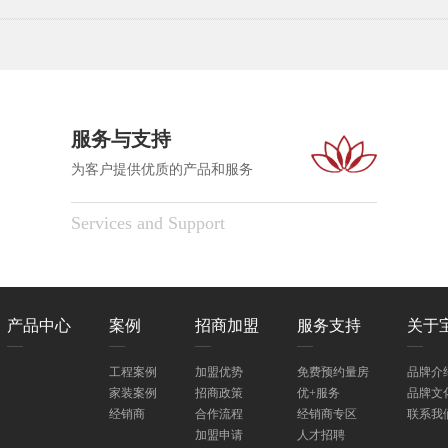
服务与支持
为客户提供优质的产品和服务
Services and Support
产品中心
案例
招商加盟
服务支持
关于
工程案例
加盟优势
免费预约量房
品牌介
家装案例
招商政策
优+服务
品牌文
经销商
合作流程
经销商专区
联系我
加盟申请
人才招聘