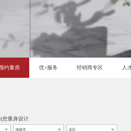
预约量房
优+服务
经销商专区
人
为您量身设计