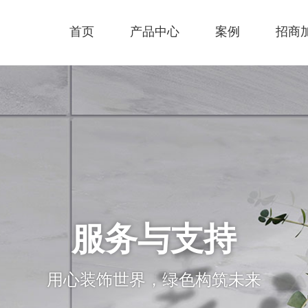
首页
产品中心
案例
招商
服务与支持
用心装饰世界，绿色构筑未来