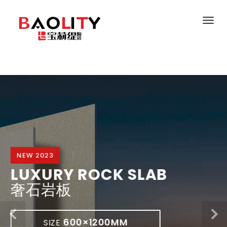
NEW 2023
LUXURY ROCK SLAB
奢石岩板
600×1200MM
600×1200MM
SIZE