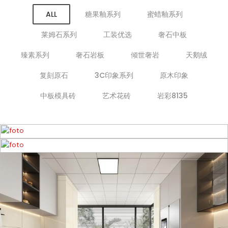
ALL
糖果釉系列
蜜蜡釉系列
莱姆石系列
工装优选
奢石中板
臻素系列
奢石岩板
倾世奢岩
天鹅绒
复刻原石
3C印象系列
原木印象
中板模具砖
艺术花砖
岩彩8135