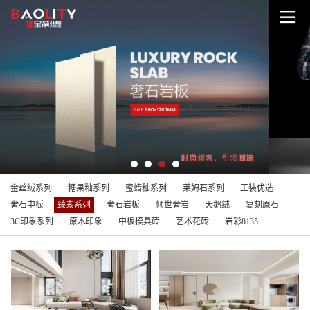
金丝绒系列
糖果釉系列
蜜蜡釉系列
莱姆石系列
工装优选
奢石中板
臻素系列
奢石岩板
倾世奢岩
天鹅绒
复刻原石
3C印象系列
原木印象
中板模具砖
艺术花砖
岩彩8135