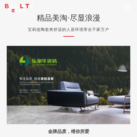
精品美淘·尽显浪漫
宝莉缇陶瓷将舒适的人居环境带去千家万户
金牌品质，维你所爱