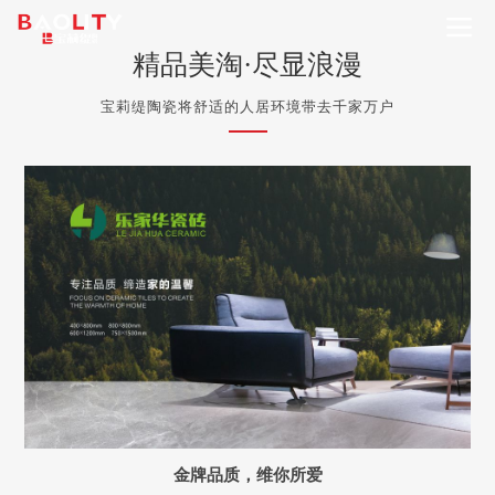
精品美淘·尽显浪漫
宝莉缇陶瓷将舒适的人居环境带去千家万户
金牌品质，维你所爱